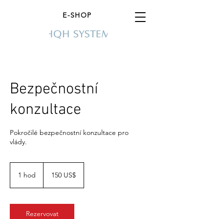
E-SHOP
Bezpečnostní
konzultace
Pokročilé bezpečnostní konzultace pro
vlády.
150
amerických
1 hod
1
150 US$
dolarů
h
o
Rezervovat