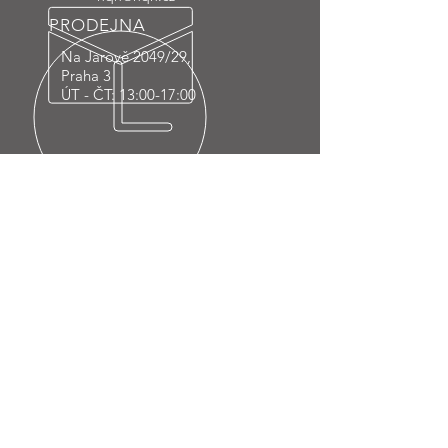
PRODEJNA
Na Jarově 2049/29,
Praha 3
ÚT - ČT: 13:00-17:00
PŘES 30 LET
ZKUŠENOSTÍ
KONTAKT
H Q H SYSTEM spol. s r.o.
Na Jarově 2049/29
130 00 Praha 3
IČ:
48112488
DIČ: CZ48112488
EMAIL:
hqh@hqh.cz
TEL: +
420 771 192 333
NAVŠTIVTE NÁS