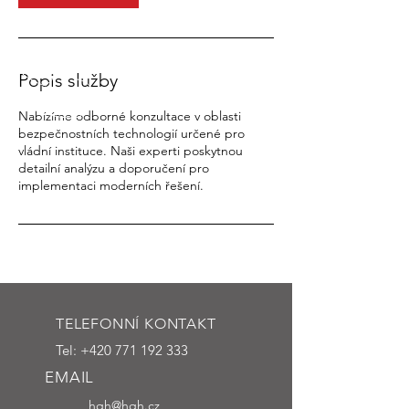
Popis služby
Nabízíme odborné konzultace v oblasti
bezpečnostních technologií určené pro
vládní instituce. Naši experti poskytnou
detailní analýzu a doporučení pro
implementaci moderních řešení.
TELEFONNÍ KONTAKT
Tel:
+420 771 192 333
EMAIL
hqh@hqh.cz