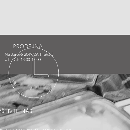
PRODEJNA
Na Jarově 2049/29, Praha 3
ÚT - ČT: 13:00-17:00
ŠTIVTE NÁS