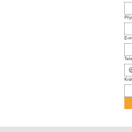
Pří
E‑m
Tel
Krá