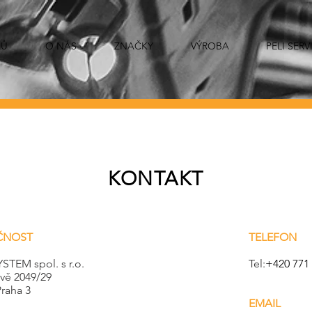
Ů
O NÁS
ZNAČKY
VÝROBA
PELI SERV
KONTAKT
ČNOST
TELEFON
TEM spol. s r.o.
Tel:
+420 771 
vě 2049/29
Praha 3
EMAIL