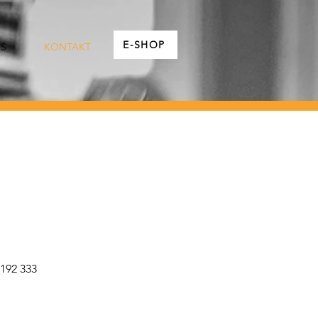
E-SHOP
IS
KONTAKT
192 333