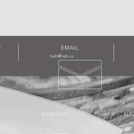
T
EMAIL
hqh@hqh.cz
KONTAKT
NAV