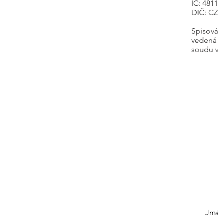
IČ: 481
DIČ: C
Spisová
vedená
soudu v
Jm