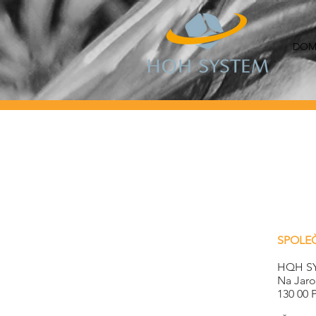
DOM
SPOLE
HQH SYS
Na Jaro
130 00 