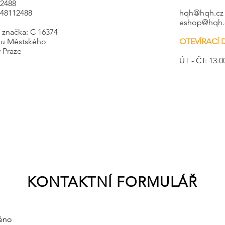
12488
Z48112488
hqh@hqh.cz
eshop@hqh.
 značka: C 16374
 u Městského
OTEVÍRACÍ
 Praze
ÚT - ČT: 13:0
KONTAKTNÍ FORMULÁŘ
éno