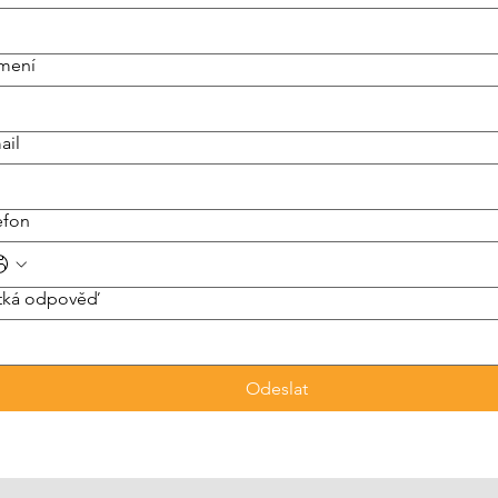
jmení
ail
efon
tká odpověď
Odeslat