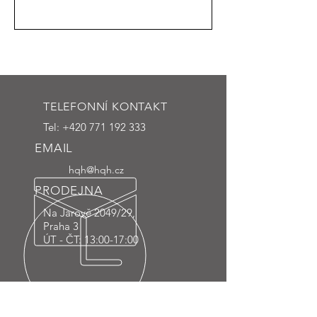
TELEFONNÍ KONTAKT
Tel:
+420 771 192 333
EMAIL
hqh@hqh.cz
PRODEJNA
Na Jarově 2049/29,
Praha 3
ÚT - ČT: 13:00-17:00
PŘES 30 LET
ZKUŠENOSTÍ