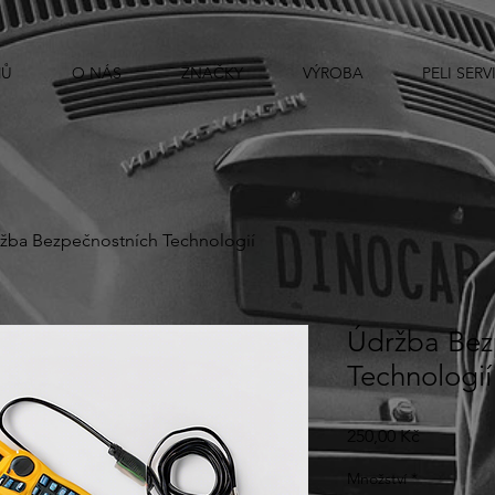
Ů
O NÁS
ZNAČKY
VÝROBA
PELI SERV
žba Bezpečnostních Technologií
Údržba Bez
Technologií
Cena
250,00 Kč
Množství
*