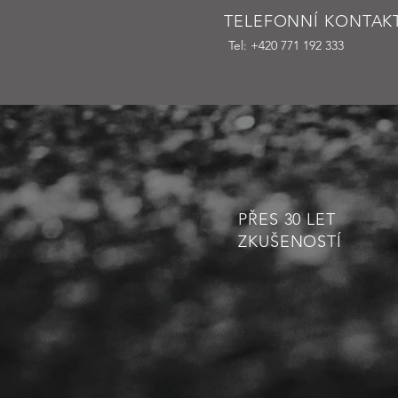
TELEFONNÍ KONTAK
Tel: +420 771 192 333
PŘES 30 LET
ZKUŠENOSTÍ