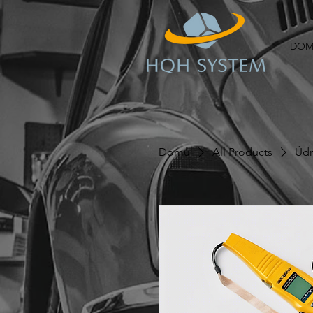
DOM
Domů
All Products
Údr