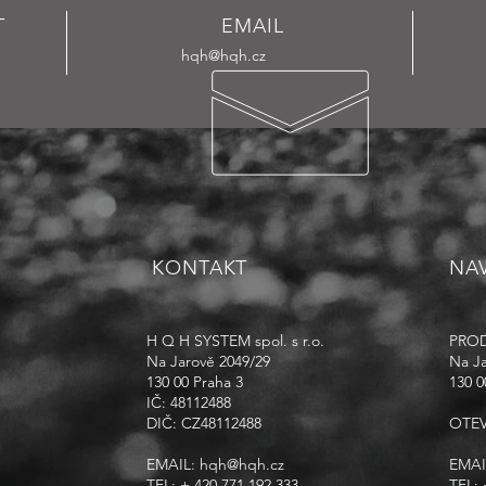
T
EMAIL
hqh@hqh.cz
KONTAKT
NAV
H Q H SYSTEM spol. s r.o.
PROD
Na Jarově 2049/29
Na Ja
130 00 Praha 3
130 0
IČ: 48112488
DIČ: CZ48112488
OTEV
EMAIL:
hqh@hqh.cz
EMAI
TEL: + 420 771 192 333
TEL: 