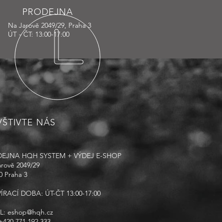
PRODEJNA
Na Jarově 2049/29, Praha 3
ÚT - ČT: 13:00-17:00
ŠTIVTE NÁS
EJNA HQH SYSTEM + VÝDEJ E-SHOP
rově 2049/29
0 Praha 3
ÍRACÍ DOBA: ÚT-ČT 13:00-17:00
L:
eshop@hqh.cz
+420 771 192 333