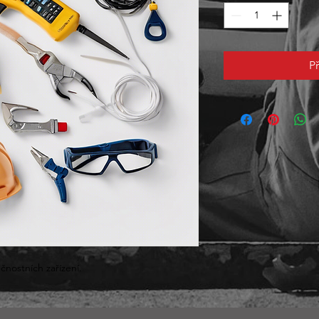
P
čnostních zařízení.